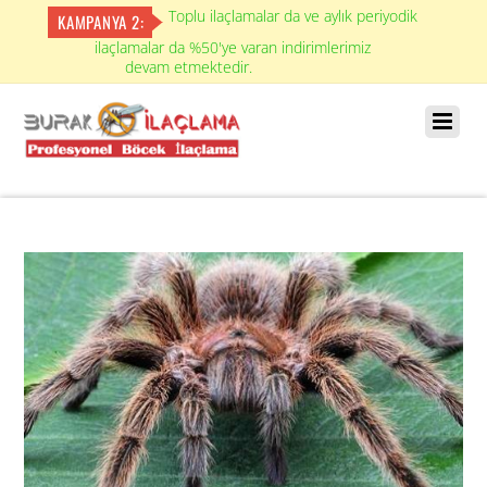
Toplu ilaçlamalar da ve aylık periyodik
KAMPANYA 2:
ilaçlamalar da %50'ye varan indirimlerimiz
devam etmektedir.