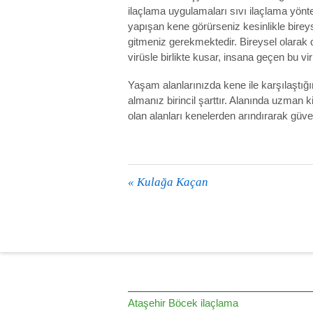
ilaçlama uygulamaları sıvı ilaçlama yönt
yapışan kene görürseniz kesinlikle bir
gitmeniz gerekmektedir. Bireysel olarak 
virüsle birlikte kusar, insana geçen bu vi
Yaşam alanlarınızda kene ile karşılaştığı
almanız birincil şarttır. Alanında uzman k
olan alanları kenelerden arındırarak güven
«
Kulağa Kaçan
HİZMET BÖLGELERİMİZ
Ataşehir Böcek ilaçlama