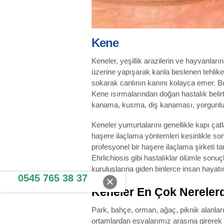
Kene
Keneler, yeşillik arazilerin ve hayvanlar
üzerine yapışarak kanla beslenen tehlikel
sokarak canlının kanını kolayca emer. Bu
Kene ısırmalarından doğan hastalık belirti
kanama, kusma, diş kanaması, yorgunluk
Keneler yumurtalarını genellikle kapı çatla
haşere ilaçlama yöntemleri kesinlikle so
profesyonel bir haşere ilaçlama şirketi ta
Ehrlichiosis gibi hastalıklar ölümle son
kuruluşlarına giden binlerce insan hayat
0545 765 38 37
Keneler En Çok Nereler
Park, bahçe, orman, ağaç, piknik alanları
ortamlardan eşyalarımız arasına girerek e