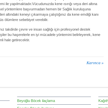
emi ile yapılmaktadır.Vücudunuzda kene ısırığı veya deri altına
eysel yöntemlere başvurmadan hemen bir Sağlık kuruluşuna
deri altındaki keneyi çıkarmaya çalıştığınız da kene emdiği kanı
rüs ölümlere sebebiyet verebilir.
nız takdirde çevre ve insan sağlığı için profesyonel destek
işiler bu haşerelerle en iyi mücadele yöntemini belirleyerek, kene
li hale getirecektir.
Karınca
»
Beyoğlu Böcek ilaçlama
Kağıt