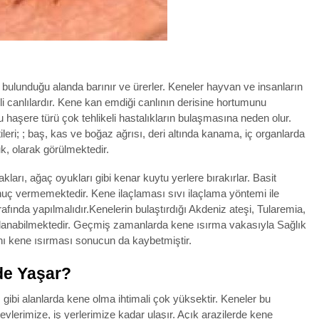
ın bulunduğu alanda barınır ve ürerler. Keneler hayvan ve insanların
i canlılardır. Kene kan emdiği canlının derisine hortumunu
 haşere türü çok tehlikeli hastalıkların bulaşmasına neden olur.
leri; ; baş, kas ve boğaz ağrısı, deri altında kanama, iç organlarda
, olarak görülmektedir.
kları, ağaç oyukları gibi kenar kuytu yerlere bırakırlar. Basit
nuç vermemektedir. Kene ilaçlaması sıvı ilaçlama yöntemi ile
rafında yapılmalıdır.Kenelerin bulaştırdığı Akdeniz ateşi, Tularemia,
uçlanabilmektedir. Geçmiş zamanlarda kene ısırma vakasıyla Sağlık
ını kene ısırması sonucun da kaybetmiştir.
de Yaşar?
 gibi alanlarda kene olma ihtimali çok yüksektir. Keneler bu
vlerimize, iş yerlerimize kadar ulaşır. Açık arazilerde kene