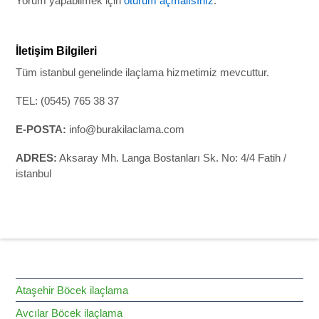
Yorum yapabilmek için
oturum açmalısınız
.
İletişim Bilgileri
Tüm istanbul genelinde ilaçlama hizmetimiz mevcuttur.
TEL: (0545) 765 38 37
E-POSTA:
info@burakilaclama.com
ADRES:
Aksaray Mh. Langa Bostanları Sk. No: 4/4 Fatih /
istanbul
HİZMET BÖLGELERİMİZ
Ataşehir Böcek ilaçlama
Avcılar Böcek ilaçlama