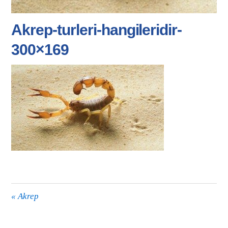
Akrep-turleri-hangileridir-
300×169
«
Akrep