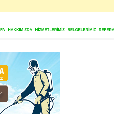
lamalar da ve aylık periyodik ilaçlamalar da %50'ye varan indirimlerimiz d
FA
HAKKIMIZDA
HİZMETLERİMİZ
BELGELERİMİZ
REFERA