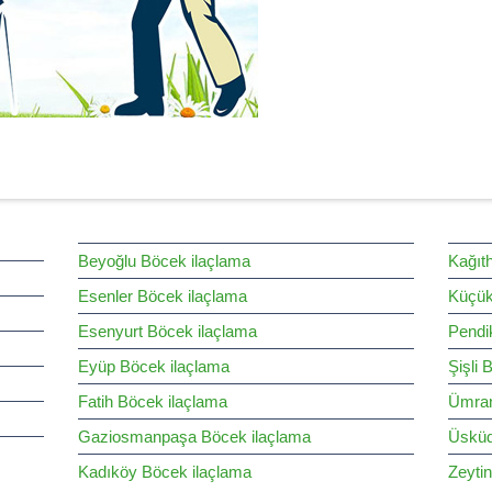
Beyoğlu Böcek ilaçlama
Kağıt
Esenler Böcek ilaçlama
Küçük
Esenyurt Böcek ilaçlama
Pendi
Eyüp Böcek ilaçlama
Şişli 
Fatih Böcek ilaçlama
Ümran
Gaziosmanpaşa Böcek ilaçlama
Üsküd
Kadıköy Böcek ilaçlama
Zeyti